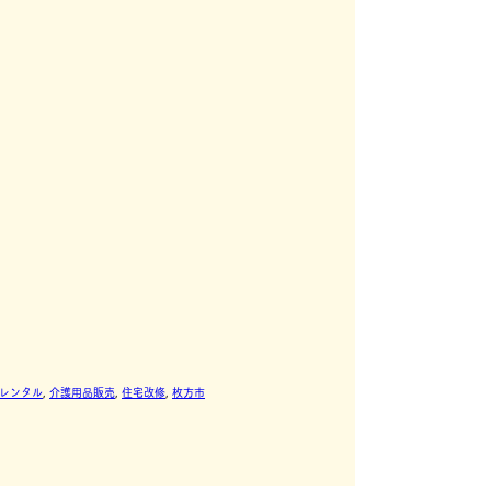
レンタル
, 
介護用品販売
, 
住宅改修
, 
枚方市