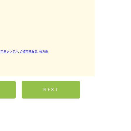
護用品レンタル
, 
介護用品販売
, 
枚方市
NEXT