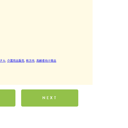
。
タル
, 
介護用品販売
, 
枚方市
, 
高齢者向け商品
NEXT