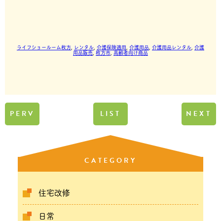
ライフショールーム枚方
, 
レンタル
, 
介護保険適用
, 
介護用品
, 
介護用品レンタル
, 
介護
用品販売
, 
枚方市
, 
高齢者向け商品
PERV
LIST
NEXT
CATEGORY
住宅改修
日常